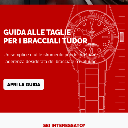
GUIDA ALLE TAGLIE
PER I BRACCIALI TUDOR
Un semplice e utile strumento per determinare
l'aderenza desiderata del bracciale o cinturino.
APRI LA GUIDA
SEI INTERESSATO?