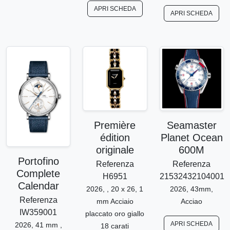
APRI SCHEDA
APRI SCHEDA
Première
Seamaster
édition
Planet Ocean
originale
600M
Portofino
Referenza
Referenza
Complete
H6951
21532432104001
Calendar
2026, , 20 x 26, 1
2026, 43mm,
Referenza
mm Acciaio
Acciao
IW359001
placcato oro giallo
APRI SCHEDA
2026, 41 mm ,
18 carati