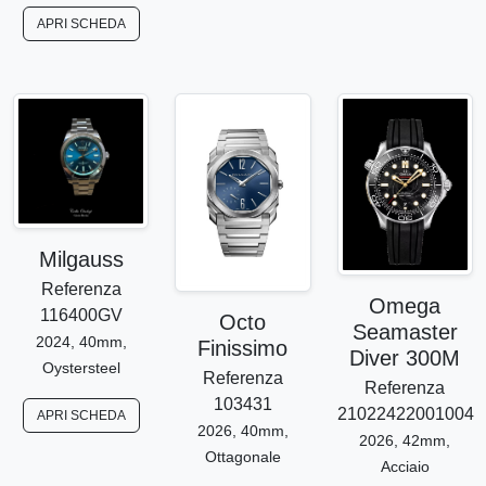
APRI SCHEDA
Milgauss
Referenza
Omega
116400GV
Octo
Seamaster
2024, 40mm,
Finissimo
Diver 300M
Oystersteel
Referenza
Referenza
103431
21022422001004
APRI SCHEDA
2026, 40mm,
2026, 42mm,
Ottagonale
Acciaio