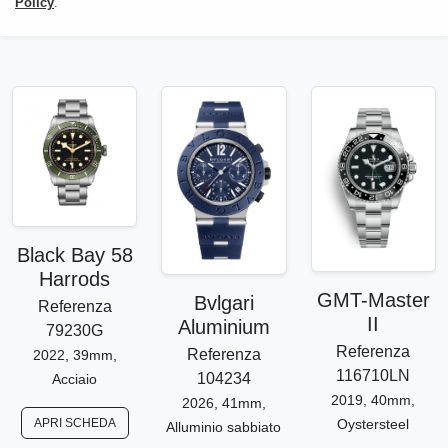
Policy
.
Black Bay 58
Harrods
GMT-Master
Bvlgari
Referenza
II
Aluminium
79230G
Referenza
Referenza
2022, 39mm,
116710LN
104234
Acciaio
2019, 40mm,
2026, 41mm,
Oystersteel
APRI SCHEDA
Alluminio sabbiato