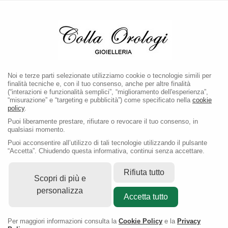
LA BOUTIQUE E' CHIUSA PER PAUSA ESTIVA FINO AL
1 SETTEMBRE 2026
Noi e terze parti selezionate utilizziamo cookie o tecnologie simili per
finalità tecniche e, con il tuo consenso, anche per altre finalità
(“interazioni e funzionalità semplici”, “miglioramento dell'esperienza”,
“misurazione” e “targeting e pubblicità”) come specificato nella
cookie
Secondo Polso
policy
.
Puoi liberamente prestare, rifiutare o revocare il tuo consenso, in
Colla Orologi propone un'ampia
qualsiasi momento.
Puoi acconsentire all’utilizzo di tali tecnologie utilizzando il pulsante
scelta di orologi di secondo polso.
“Accetta”. Chiudendo questa informativa, continui senza accettare.
Ogni orologio è rigorosamente
Rifiuta tutto
sottoposto ad un accurato
Scopri di più e
personalizza
processo di revisione ed è
Accetta tutto
corredato di garanzia di 24 mesi.
Per maggiori informazioni consulta la
Cookie Policy
e la
Privacy