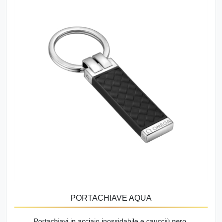
PORTACHIAVE AQUA
Portachiavi in acciaio inossidabile e caucciù nero.