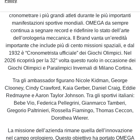
portato l’azienda sulla Luna e alla conquista delle
Policy
.
profondità oceaniche, ma le ha dato anche l’opportunità di
cronometrare i più grandi atleti durante le più importanti
manifestazioni sportive mondiali. OMEGA da sempre
continua a segnare record e ridefinire lo stato dell’arte
dell’orologeria meccanica. Il Brand vanta un’eredità
importante che include più di cento missioni spaziali, e dal
1932 è “Cronometrista ufficiale” dei Giochi Olimpici. Nel
2026 ricoprirà per la 32° volta questo ruolo in occasione dei
Giochi Olimpici e Paralimpici Invernali di Milano Cortina.
Tra gli ambassador figurano Nicole Kidman, George
Clooney, Cindy Crawford, Kaia Gerber, Daniel Craig, Eddie
Redmayne e Aaron Taylor Johnson. Tra gli sportivi italiani:
Bebe Vio, Federica Pellegrini, Gianmarco Tamberi,
Gregorio Paltrinieri, Rossella Fiamingo, Thomas Ceccon,
Dorothea Wierer.
La missione dell’azienda rimane quella dell’innovazione
nel campo orologiero. Questo obiettivo ha portato OMEGA