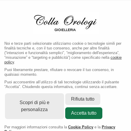
LA BOUTIQUE E' CHIUSA PER PAUSA ESTIVA FINO AL
1 SETTEMBRE 2026
Noi e terze parti selezionate utilizziamo cookie o tecnologie simili per
finalità tecniche e, con il tuo consenso, anche per altre finalità
(“interazioni e funzionalità semplici”, “miglioramento dell'esperienza”,
“misurazione” e “targeting e pubblicità”) come specificato nella
cookie
policy
.
Puoi liberamente prestare, rifiutare o revocare il tuo consenso, in
qualsiasi momento.
Puoi acconsentire all’utilizzo di tali tecnologie utilizzando il pulsante
“Accetta”. Chiudendo questa informativa, continui senza accettare.
Benvenuti da Colla Orologi
Rifiuta tutto
Rivenditore Autorizzato OMEGA
Scopri di più e
a Pavia
personalizza
Accetta tutto
Dal 1848 lo spirito pionieristico di OMEGA non solo ha
Per maggiori informazioni consulta la
Cookie Policy
e la
Privacy