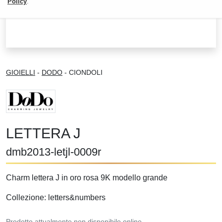
Policy
.
GIOIELLI
-
DODO
- CIONDOLI
LETTERA J
dmb2013-letjl-0009r
Charm lettera J in oro rosa 9K modello grande
Collezione: letters&numbers
Prodotto attualmente non disponibile online