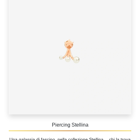
Piercing Stellina
Una galassia di fascino, nella collezione Stellina… chi la trova